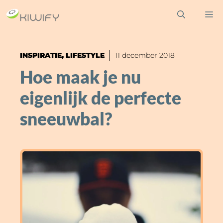
Ga
M
naar
de
inhoud
INSPIRATIE
,
LIFESTYLE
11 december 2018
Hoe maak je nu
eigenlijk de perfecte
sneeuwbal?