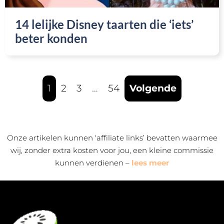
14 lelijke Disney taarten die ‘iets’
beter konden
1
2
3
…
54
Volgende
Onze artikelen kunnen ‘affiliate links’ bevatten waarmee
wij, zonder extra kosten voor jou, een kleine commissie
kunnen verdienen –
lees meer