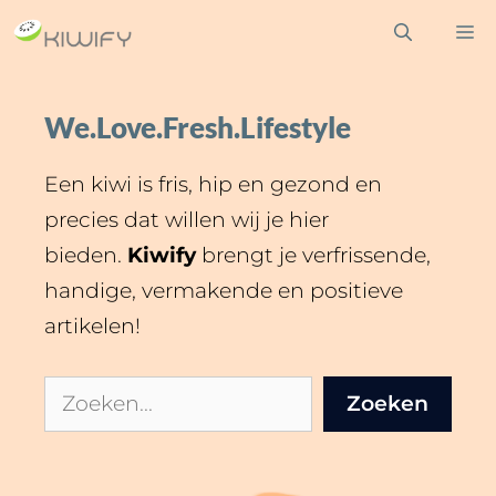
Ga
M
naar
de
inhoud
We.Love.Fresh.Lifestyle
Een kiwi is fris, hip en gezond en
precies dat willen wij je hier
bieden.
Kiwify
brengt je verfrissende,
handige, vermakende en positieve
artikelen!
Zoeken
Zoeken