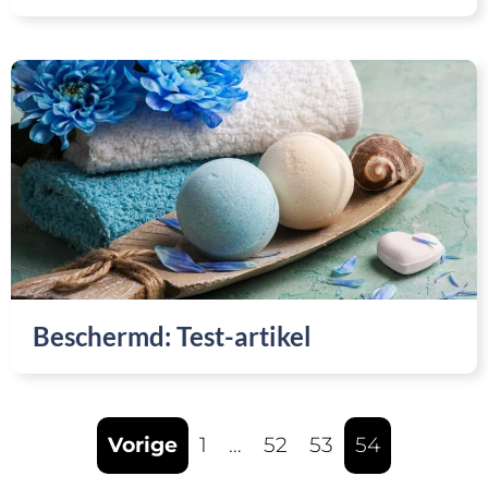
Beschermd: Test-artikel
Vorige
1
…
52
53
54