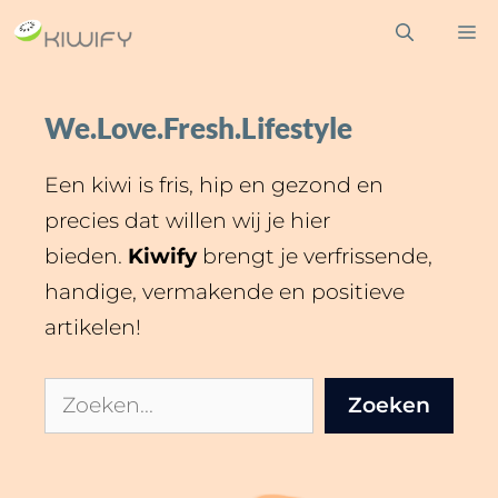
Ga
M
naar
de
inhoud
We.Love.Fresh.Lifestyle
Een kiwi is fris, hip en gezond en
precies dat willen wij je hier
bieden.
Kiwify
brengt je verfrissende,
handige, vermakende en positieve
artikelen!
Zoeken
Zoeken