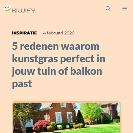
Ga
M
naar
de
inhoud
INSPIRATIE
4 februari 2020
5 redenen waarom
kunstgras perfect in
jouw tuin of balkon
past