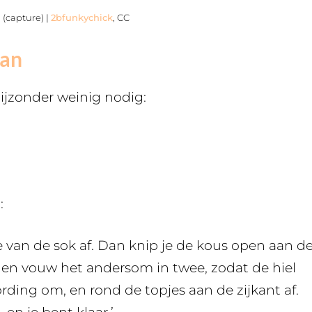
 (capture) |
2bfunkychick
, CC
lan
ijzonder weinig nodig:
:
tje van de sok af. Dan knip je de kous open aan d
pen en vouw het andersom in twee, zodat de hiel
rding om, en rond de topjes aan de zijkant af.