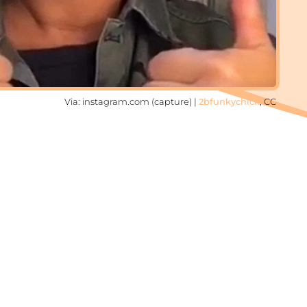
Via: instagram.com (capture) |
2bfunkychick
, CC