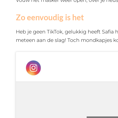
Vouw het masker weer open, over je neus, 
Zo eenvoudig is het
Heb je geen TikTok, gelukkig heeft Safia 
meteen aan de slag! Toch mondkapjes k