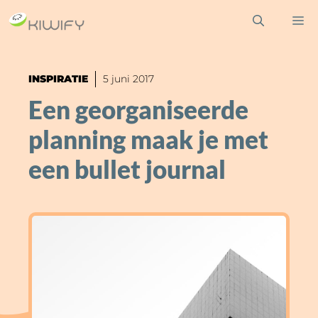
Ga
M
naar
de
inhoud
INSPIRATIE
5 juni 2017
Een georganiseerde
planning maak je met
een bullet journal