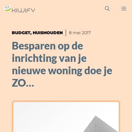
Ga
M
naar
de
inhoud
BUDGET
,
HUISHOUDEN
8 mei 2017
Besparen op de
inrichting van je
nieuwe woning doe je
ZO…