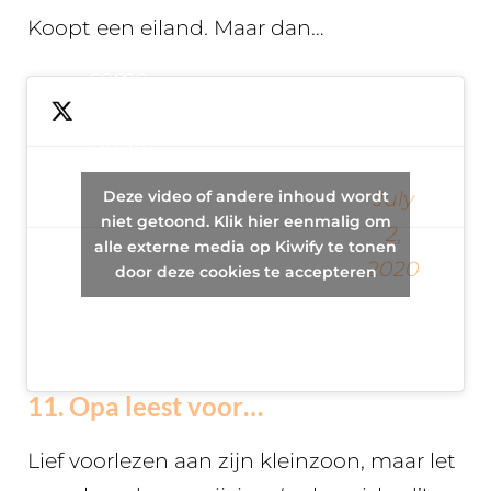
make
Koopt een eiland. Maar dan…
Ghostbusters
some
(2016) sound
rich
any less than
dude
perfect. Sorry
buys an
y’all.
Deze video of andere inhoud wordt
July
— Masa Tanahashi
island
niet getoond. Klik hier eenmalig om
2,
alle externe media op Kiwify te tonen
(@MasaTanahashi)
and
2020
door deze cookies te accepteren
puts old
lizards
on it
11. Opa leest voor…
Lief voorlezen aan zijn kleinzoon, maar let