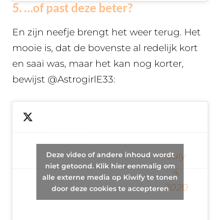
5. …of past deze beter?
En zijn neefje brengt het weer terug. Het
mooie is, dat de bovenste al redelijk kort
en saai was, maar het kan nog korter,
bewijst @AstrogirlE33:
Guy finds a
— ✈️????Erin
ring and his
Deze video of andere inhoud wordt
July
????
nephew
niet getoond. Klik hier eenmalig om
4,
alle externe media op Kiwify te tonen
Martin????????
returns it to
2020
door deze cookies te accepteren
(@AstrogirlE33)
the factory.