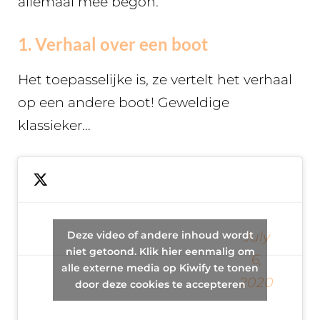
allemaal mee begon.
1. Verhaal over een boot
Het toepasselijke is, ze vertelt het verhaal
op een andere boot! Geweldige
klassieker…
Old lady tells
Deze video of andere inhoud wordt
— ????Fro-
July
a story about
niet getoond. Klik hier eenmalig om
Star????
6,
a boat on a
alle externe media op Kiwify te tonen
(@OttoPieLit)
2020
different boat
door deze cookies te accepteren