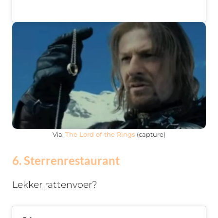
Via:
The Lord of the Rings
(capture)
6. Sterrenrestaurant
This is so
Lekker rattenvoer?
hard lmao