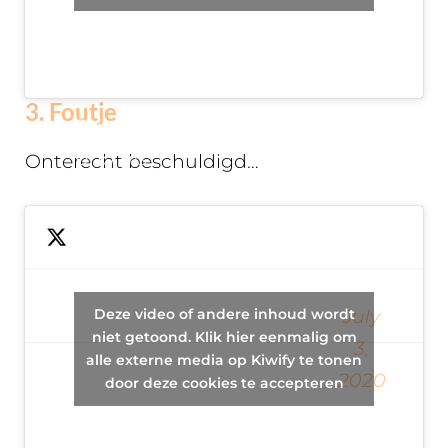
inclusive
winter
resort
3. Foutje
This guy
and his
Onterecht beschuldigd…
friend are
wrongly
accused
of
Deze video of andere inhoud wordt
— Hunter Biden's
July
shooting
niet getoond. Klik hier eenmalig om
Flat Top
3,
a clerk.
alle externe media op Kiwify te tonen
(@mattaronowitz)
2020
His cousin
door deze cookies te accepteren
is a
lawyer