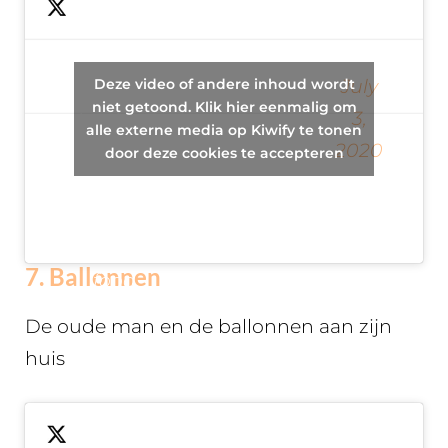
4 star
restaurant
Deze video of andere inhoud wordt
July
is brought
— SugarCub
niet getoond. Klik hier eenmalig om
3,
back up
alle externe media op Kiwify te tonen
(@HihiSugarCub)
2020
to 5 stars
door deze cookies te accepteren
by a critic
who liked
their rat
7. Ballonnen
food.
De oude man en de ballonnen aan zijn
huis