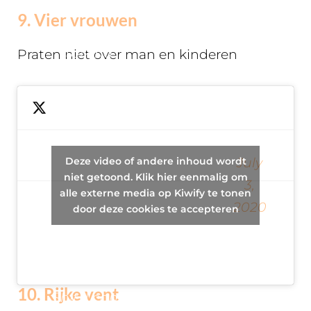
an entire
9. Vier vrouwen
movie NOT
talking
Praten niet over man en kinderen
about
husbands or
children and
instead
Deze video of andere inhoud wordt
— Lexi
July
about
niet getoond. Klik hier eenmalig om
Rachael
3,
building
alle externe media op Kiwify te tonen
(@LexiCrowley)
2020
weaponry
door deze cookies te accepteren
and busting
ghosts.
10. Rijke vent
Shit. I can’t