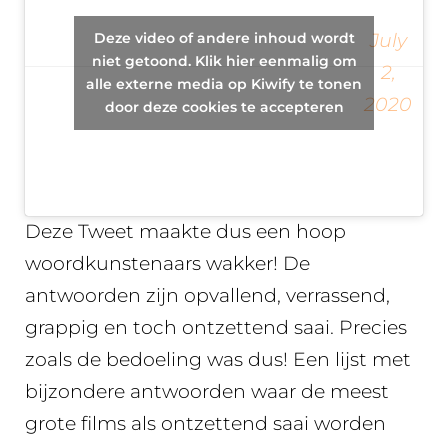
your
— REDROMINA
Deze video of andere inhoud wordt
July
favorite
????????????????????????
niet getoond. Klik hier eenmalig om
2,
movie as
alle externe media op Kiwify te tonen
{Romina}
2020
boring
door deze cookies te accepteren
(@REDROMINA)
as
possible?
Deze Tweet maakte dus een hoop
woordkunstenaars wakker! De
antwoorden zijn opvallend, verrassend,
grappig en toch ontzettend saai. Precies
zoals de bedoeling was dus! Een lijst met
bijzondere antwoorden waar de meest
grote films als ontzettend saai worden