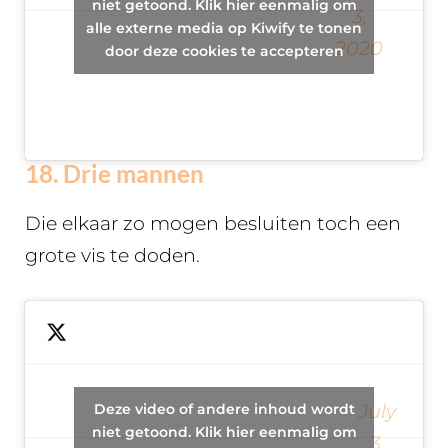
Schramm, PhD
niet getoond. Klik hier eenmalig om
3,
around
alle externe media op Kiwify te tonen
????⛏⚒️
2020
Illinois in
door deze cookies te accepteren
(@DrJSchramm)
old car.
18. Drie mannen
Die elkaar zo mogen besluiten toch een
grote vis te doden.
Three guys
that don't
particularly
like each
Deze video of andere inhoud wordt
July
other
— ✨~JAMIE~✨
niet getoond. Klik hier eenmalig om
3,
decide on