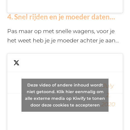
and gets
4. Snel rijden en je moeder daten…
the case
dismissed.
Pas maar op met snelle wagens, voor je
het weet heb je je moeder achter je aan…
Kid speeds,
goes to the
Deze video of andere inhoud wordt
July
50’s,
— Luke Pollack
niet getoond. Klik hier eenmalig om
2,
accidentally
alle externe media op Kiwify te tonen
(@Techno_Minute)
2020
dates his
door deze cookies te accepteren
mom