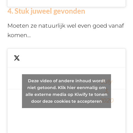
4. Stuk juweel gevonden
Moeten ze natuurlijk wel even goed vanaf
komen…
These two
kids have to
walk a few
hundred
Deze video of andere inhoud wordt
— Brett
July
miles in
niet getoond. Klik hier eenmalig om
Halladay
3,
order to
alle externe media op Kiwify te tonen
(@Infosmercial)
2020
properly
door deze cookies te accepteren
dispose of a
piece of
jewelry.