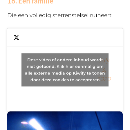
16. Eén familie
Die een volledig sterrenstelsel ruïneert
9 films
about
one
Deze video of andere inhoud wordt
July
family
— Luke Russell
niet getoond. Klik hier eenmalig om
3,
screwing
alle externe media op Kiwify te tonen
(@LukeRussell1281)
2020
up an
door deze cookies te accepteren
entire
galaxy.