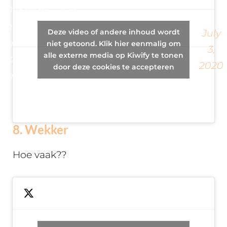
Old man ties a
— REDROMINA
few balloons to
Deze video of andere inhoud wordt
July
????????????????????????
his house to
niet getoond. Klik hier eenmalig om
3,
alle externe media op Kiwify te tonen
{Romina}
commemorate
2020
door deze cookies te accepteren
(@REDROMINA)
his late wife.
8. Wekker
Hoe vaak??
Man turns
— After The