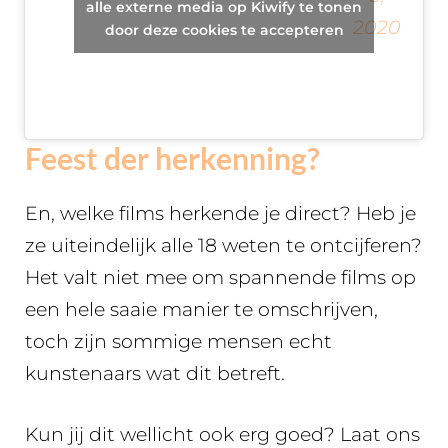
alle externe media op Kiwify te tonen
(@JAMIErightmeow)
2020
behalf of
door deze cookies te accepteren
their town
to kill a big
fish.
Feest der herkenning?
En, welke films herkende je direct? Heb je
ze uiteindelijk alle 18 weten te ontcijferen?
Het valt niet mee om spannende films op
een hele saaie manier te omschrijven,
toch zijn sommige mensen echt
kunstenaars wat dit betreft.
Kun jij dit wellicht ook erg goed? Laat ons