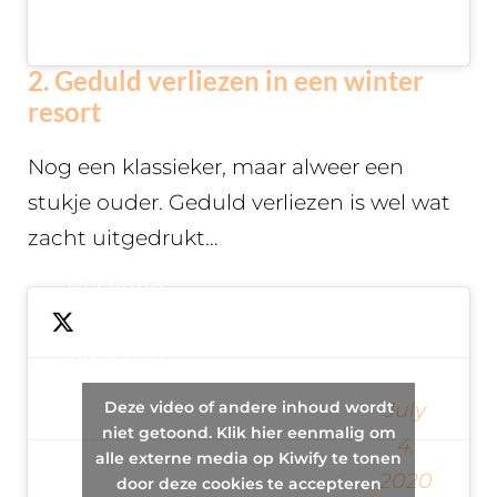
2. Geduld verliezen in een winter
resort
Nog een klassieker, maar alweer een
stukje ouder. Geduld verliezen is wel wat
zacht uitgedrukt…
Husband
loses
patience
with his
Deze video of andere inhoud wordt
July
— Kerem Gokmen
family at
niet getoond. Klik hier eenmalig om
4,
alle externe media op Kiwify te tonen
(@dubmissionradio)
an all-
2020
door deze cookies te accepteren