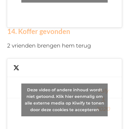
day.
14. Koffer gevonden
2 vrienden brengen hem terug
Two friends
Deze video of andere inhoud wordt
July
return a
— Brandon
niet getoond. Klik hier eenmalig om
3,
woman's lost
alle externe media op Kiwify te tonen
(@wagobran)
2020
suitcase
door deze cookies te accepteren