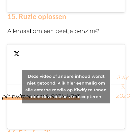
15. Ruzie oplossen
Allemaal om een beetje benzine?
Drifter helps resolve an
Deze video of andere inhoud wordt
July
argument about spare
— Atticus
niet getoond. Klik hier eenmalig om
3,
gasoline.
alle externe media op Kiwify te tonen
(@TPAtticus)
2020
pic.twitter.com/u503IcH7qT
door deze cookies te accepteren