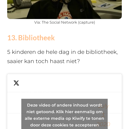
Via: The Social Network (capture)
13. Bibliotheek
5 kinderen de hele dag in de bibliotheek,
saaier kan toch haast niet?
5 kids stuck
in the
Deze video of andere inhoud wordt
July
— ChadM
school
niet getoond. Klik hier eenmalig om
3,
alle externe media op Kiwify te tonen
(@cmattmetric)
library all
2020
door deze cookies te accepteren