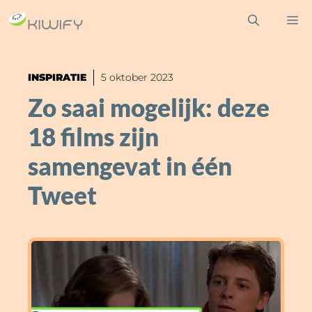
Ga
M
naar
de
inhoud
INSPIRATIE
5 oktober 2023
Zo saai mogelijk: deze
18 films zijn
samengevat in één
Tweet