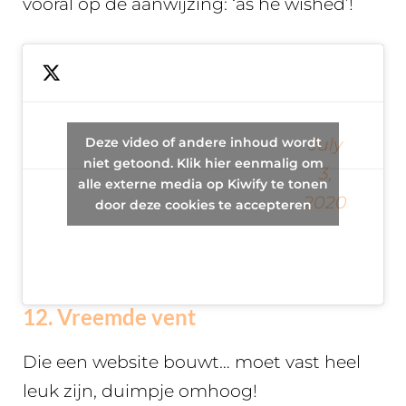
vooral op de aanwijzing: ‘as he wished’!
a
grandfather
reads to his
Deze video of andere inhoud wordt
— Cody
July
grandson
niet getoond. Klik hier eenmalig om
Wanner
3,
while he’s
alle externe media op Kiwify te tonen
(@codywanner)
2020
home sick,
door deze cookies te accepteren
as he
wished
12. Vreemde vent
Die een website bouwt… moet vast heel
leuk zijn, duimpje omhoog!