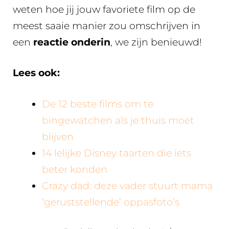
weten hoe jij jouw favoriete film op de
meest saaie manier zou omschrijven in
een
reactie onderin
, we zijn benieuwd!
Lees ook:
De 12 beste films om te
bingewatchen als je thuis moet
blijven
14 lelijke Disney taarten die iets
beter konden
Crazy dad: deze vader stuurt mama
‘geruststellende’ oppasfoto’s