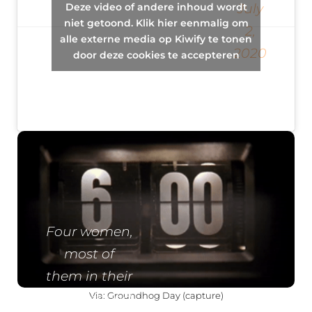
Deze video of andere inhoud wordt
July
off alarm
Calm – Travel
niet getoond. Klik hier eenmalig om
2,
clock 3176
alle externe media op Kiwify te tonen
Vlog
2020
times.
door deze cookies te accepteren
(@after_calm)
Four women,
most of
them in their
Via: Groundhog Day (capture)
forties spend