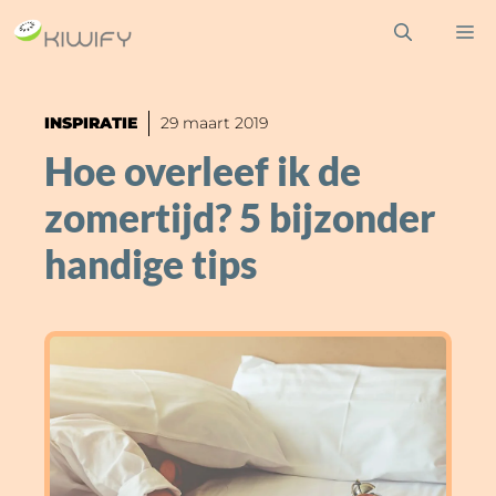
Ga
M
naar
de
inhoud
INSPIRATIE
29 maart 2019
Hoe overleef ik de
zomertijd? 5 bijzonder
handige tips