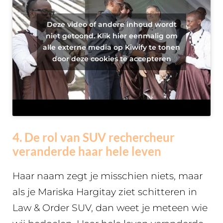
Deze video of andere inhoud wordt
niet getoond. Klik hier eenmalig om
alle externe media op Kiwify te tonen
door deze cookies te accepteren
4. De rol van SUV rechercheur
veranderde haar hele leven
Haar naam zegt je misschien niets, maar
als je Mariska Hargitay ziet schitteren in
Law & Order SUV, dan weet je meteen wie