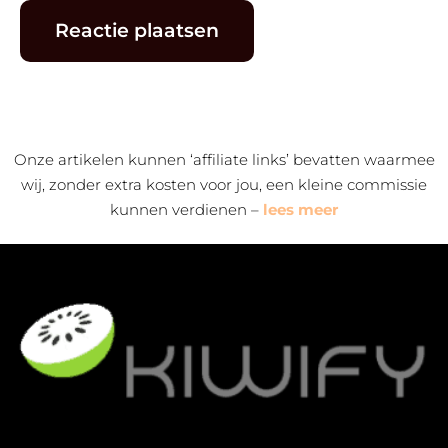
Alternative:
Onze artikelen kunnen ‘affiliate links’ bevatten waarmee
wij, zonder extra kosten voor jou, een kleine commissie
kunnen verdienen –
lees meer