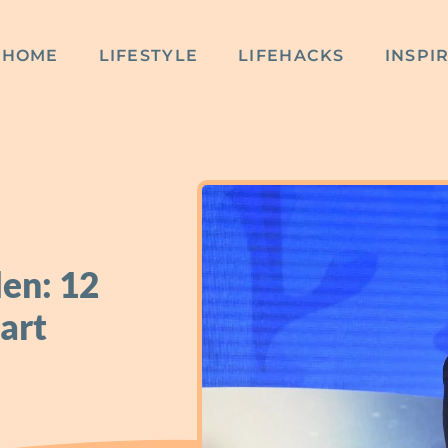
HOME
LIFESTYLE
LIFEHACKS
INSPI
len: 12
art