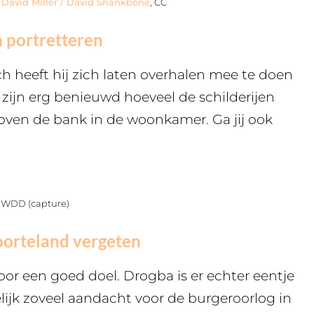
|
David Miller / David Shankbone
, CC
h portretteren
ch heeft hij zich laten overhalen mee te doen
j zijn erg benieuwd hoeveel de schilderijen
 boven de bank in de woonkamer. Ga jij ook
DWDD (capture)
boorteland vergeten
 voor een goed doel. Drogba is er echter eentje
melijk zoveel aandacht voor de burgeroorlog in