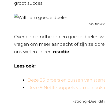
groot succes!
Via: flickr
Over beroemdheden en goede doelen wordt
vragen om meer aandacht of zijn ze opre
ons weten in een
reactie
.
Lees ook:
Deze 25 broers en zussen van sterr
Deze 9 Netflixkoppels vormen ook i
<strong>Deel dit 