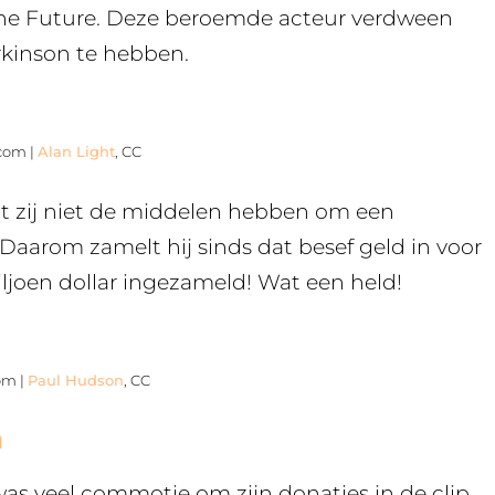
the Future. Deze beroemde acteur verdween
rkinson te hebben.
.com |
Alan Light
, CC
 dat zij niet de middelen hebben om een
 Daarom zamelt hij sinds dat besef geld in voor
iljoen dollar ingezameld! Wat een held!
com |
Paul Hudson
, CC
n
r was veel commotie om zijn donaties in de clip.