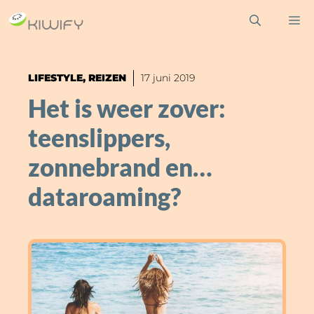
Ga
M
naar
de
inhoud
LIFESTYLE
,
REIZEN
17 juni 2019
Het is weer zover:
teenslippers,
zonnebrand en…
dataroaming?