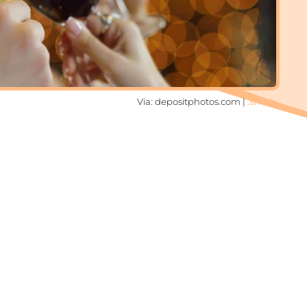
Via: depositphotos.com |
.shock