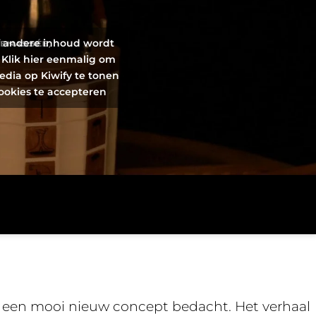
f andere inhoud wordt
 Klik hier eenmalig om
edia op Kiwify te tonen
ookies te accepteren
eft een mooi nieuw concept bedacht. Het verhaal