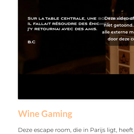
Deze video o
niet getoond.
alle externe m
door deze c
Wine Gaming
Deze escape room, die in Parijs ligt, he