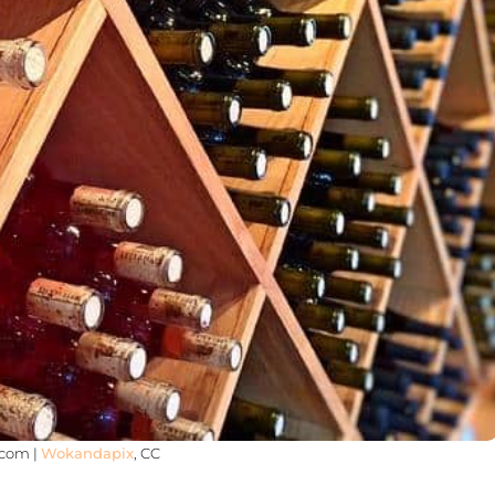
.com |
Wokandapix
, CC