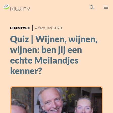
Ga
M
naar
de
inhoud
LIFESTYLE
4 februari 2020
Quiz | Wijnen, wijnen,
wijnen: ben jij een
echte Meilandjes
kenner?