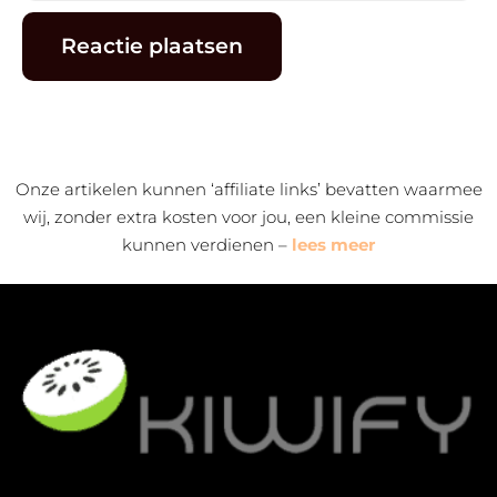
Alternative:
Onze artikelen kunnen ‘affiliate links’ bevatten waarmee
wij, zonder extra kosten voor jou, een kleine commissie
kunnen verdienen –
lees meer