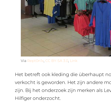
Via
Rept0n1x
,
CC BY-SA 3.0
,
Link
Het betreft ook kleding die überhaupt noo
verkocht is geworden. Het zijn andere mo
zijn. Bij het onderzoek zijn merken als 
Hilfiger onderzocht.