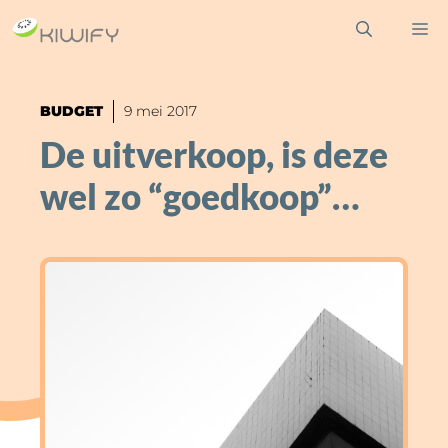
Ga
M
naar
de
inhoud
BUDGET
9 mei 2017
De uitverkoop, is deze
wel zo “goedkoop”…