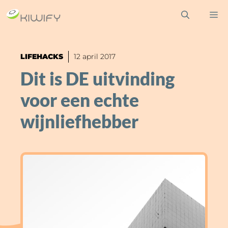
Ga
M
naar
de
inhoud
LIFEHACKS
12 april 2017
Dit is DE uitvinding
voor een echte
wijnliefhebber