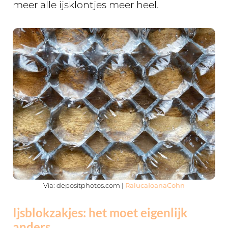
meer alle ijsklontjes meer heel.
Via: depositphotos.com |
RalucaIoanaCohn
Ijsblokzakjes: het moet eigenlijk
anders…