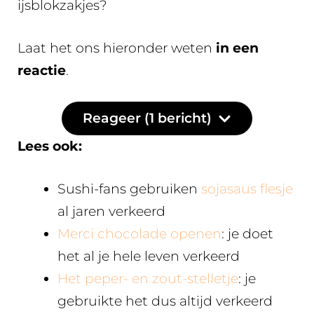
ijsblokzakjes?
Laat het ons hieronder weten
in een
reactie
.
Reageer (1 bericht)
Lees ook:
Sushi-fans gebruiken
sojasaus flesje
al jaren verkeerd
Merci chocolade openen
: je doet
het al je hele leven verkeerd
Het peper- en zout-stelletje
: je
gebruikte het dus altijd verkeerd