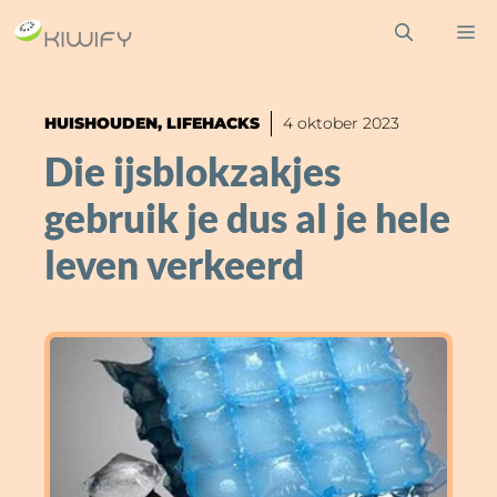
Ga
M
naar
de
inhoud
HUISHOUDEN
,
LIFEHACKS
4 oktober 2023
Die ijsblokzakjes
gebruik je dus al je hele
leven verkeerd