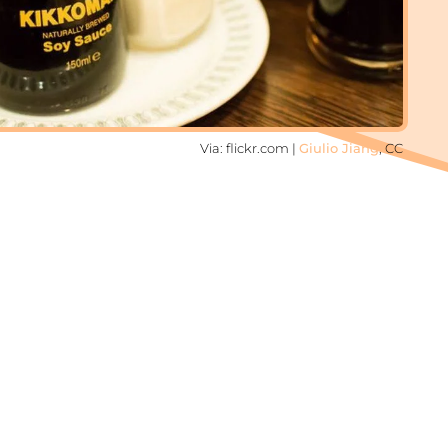
Via: flickr.com |
Giulio Jiang
, CC