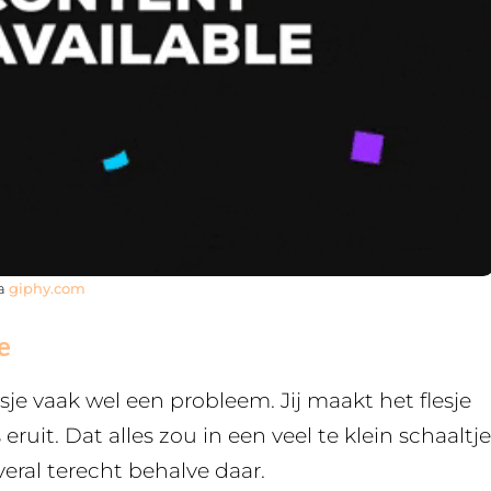
ia
giphy.com
e
esje vaak wel een probleem. Jij maakt het flesje
ruit. Dat alles zou in een veel te klein schaaltje
ral terecht behalve daar.