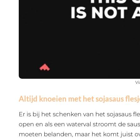
V
Altijd knoeien met het sojasaus flesj
Er is bij het schenken van het sojasaus fl
open en als een waterval stroomt de saus e
moeten belanden, maar het komt juist ove