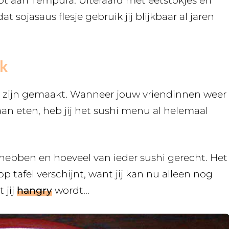
tot aan Tempura. Uiteraard met eetstokjes en
 sojasaus flesje gebruik jij blijkbaar al jaren
jk
kaar zijn gemaakt. Wanneer jouw vriendinnen weer
aan eten, heb jij het sushi menu al helemaal
t hebben en hoeveel van ieder sushi gerecht. Het
p tafel verschijnt, want jij kan nu alleen nog
 jij
hangry
wordt…