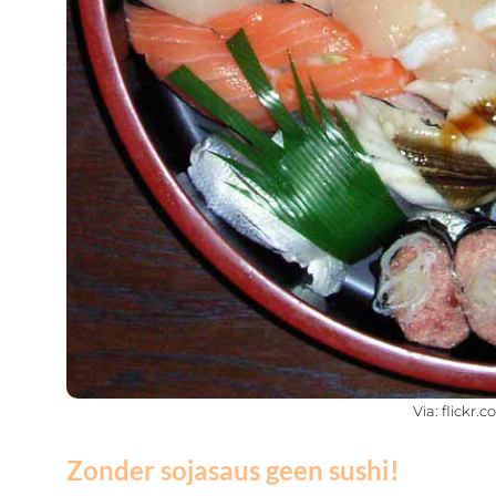
Via: flickr.
Zonder sojasaus geen sushi!