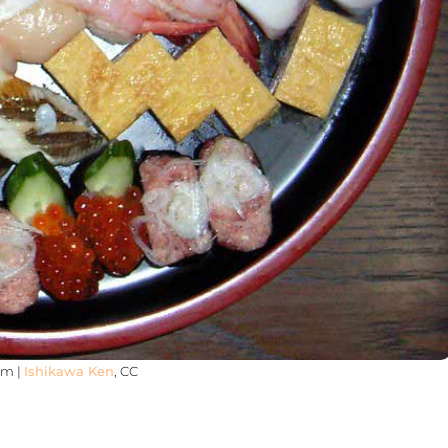
com |
Ishikawa Ken
, CC