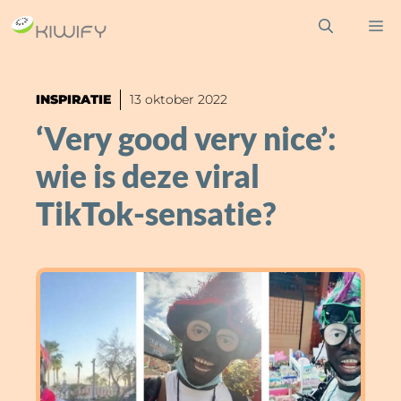
Ga
M
naar
de
inhoud
INSPIRATIE
13 oktober 2022
‘Very good very nice’:
wie is deze viral
TikTok-sensatie?