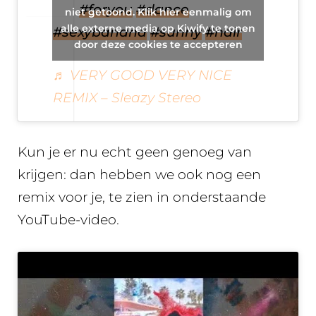
fun
#foryou
#dance
niet getoond. Klik hier eenmalig om
alle externe media op Kiwify te tonen
#sexybanana
#sunny
#hair
door deze cookies te accepteren
♬ VERY GOOD VERY NICE
REMIX – Sleazy Stereo
Kun je er nu echt geen genoeg van
krijgen: dan hebben we ook nog een
remix voor je, te zien in onderstaande
YouTube-video.