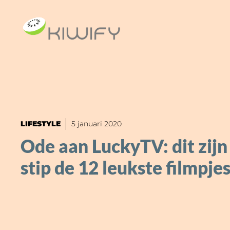
Ga
naar
de
inhoud
LIFESTYLE
5 januari 2020
Ode aan LuckyTV: dit zijn
stip de 12 leukste filmpje