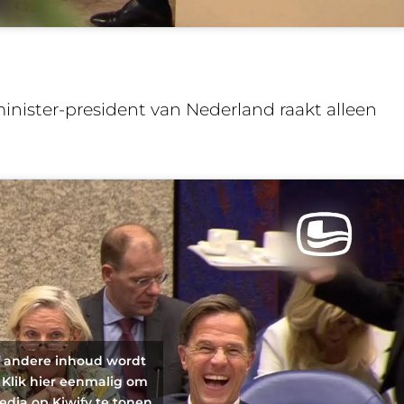
minister-president van Nederland raakt alleen
f andere inhoud wordt
 Klik hier eenmalig om
edia op Kiwify te tonen