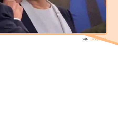
Via:
luckytv.nl