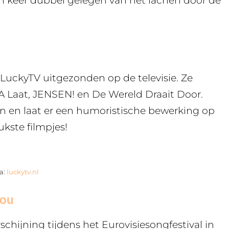
een keer dubbel gelegen van het lachen door de
LuckyTV uitgezonden op de televisie. Ze
 Laat, JENSEN! en De Wereld Draait Door.
n en laat er een humoristische bewerking op
ukste filmpjes!
a:
luckytv.nl
you
chijning tijdens het Eurovisiesongfestival in