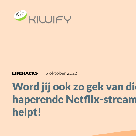
Ga
naar
de
inhoud
LIFEHACKS
13 oktober 2022
Word jij ook zo gek van di
haperende Netflix-stream
helpt!