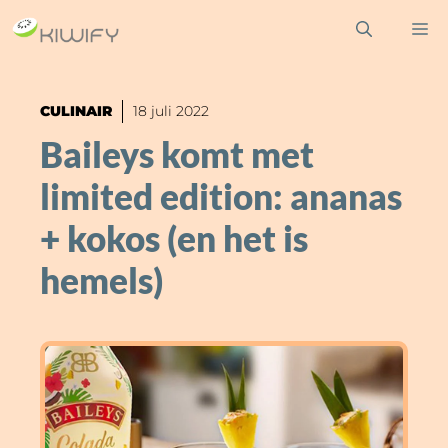
Ga
M
naar
de
inhoud
CULINAIR
18 juli 2022
Baileys komt met
limited edition: ananas
+ kokos (en het is
hemels)