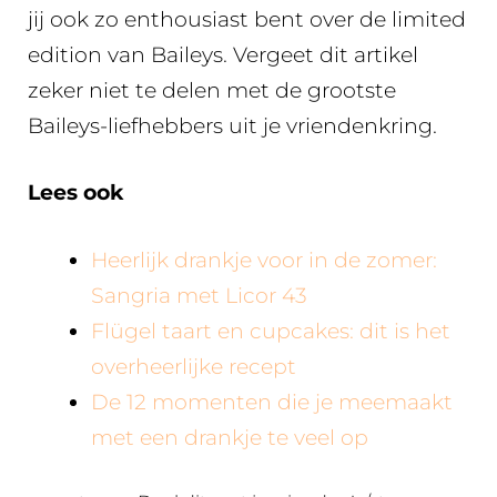
jij ook zo enthousiast bent over de limited
edition van Baileys. Vergeet dit artikel
zeker niet te delen met de grootste
Baileys-liefhebbers uit je vriendenkring.
Lees ook
Heerlijk drankje voor in de zomer:
Sangria met Licor 43
Flügel taart en cupcakes: dit is het
overheerlijke recept
De 12 momenten die je meemaakt
met een drankje te veel op