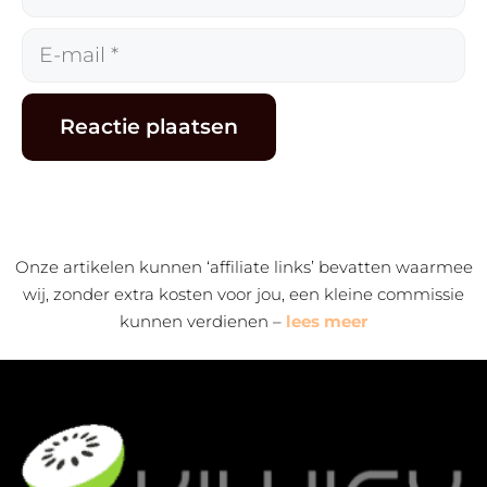
E-
mail
Alternative:
Onze artikelen kunnen ‘affiliate links’ bevatten waarmee
wij, zonder extra kosten voor jou, een kleine commissie
kunnen verdienen –
lees meer