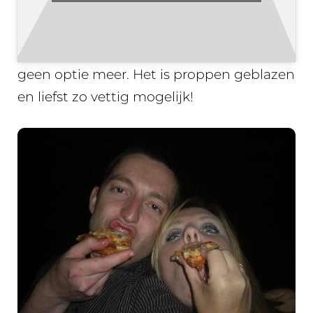
7. High dining…
Charmant je eten naar binnen werken is
geen optie meer. Het is proppen geblazen
en liefst zo vettig mogelijk!