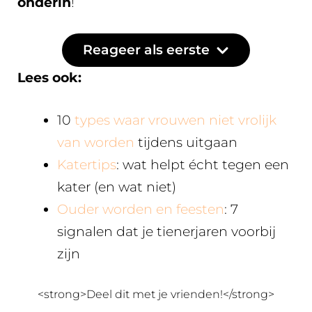
onderin
!
Reageer als eerste
Lees ook:
10
types waar vrouwen niet vrolijk
van worden
tijdens uitgaan
Katertips
: wat helpt écht tegen een
kater (en wat niet)
Ouder worden en feesten
: 7
signalen dat je tienerjaren voorbij
zijn
<strong>Deel dit met je vrienden!</strong>