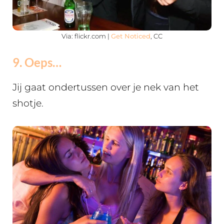
Via: flickr.com |
Get Noticed
, CC
9. Oeps…
Jij gaat ondertussen over je nek van het
shotje.