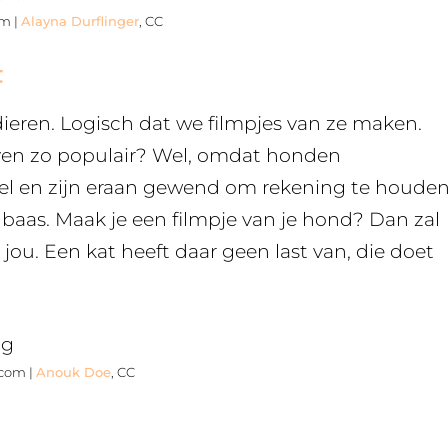
om |
Alayna Durflinger
, CC
t
sdieren. Logisch dat we filmpjes van ze maken.
ven zo populair? Wel, omdat honden
del en zijn eraan gewend om rekening te houde
de baas. Maak je een filmpje van je hond? Dan zal
r jou. Een kat heeft daar geen last van, die doet
.com |
Anouk Doe
, CC