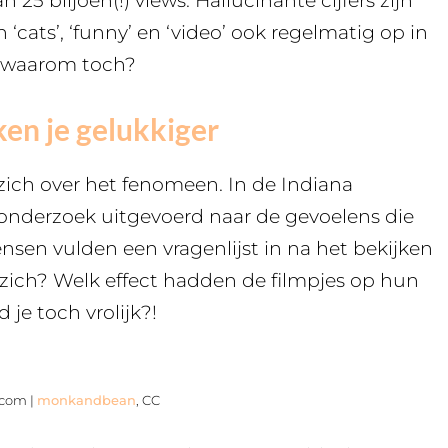
5 biljoen(!) views. Hallucinante cijfers zijn
 ‘cats’, ‘funny’ en ‘video’ ook regelmatig op in
ar waarom toch?
en je gelukkiger
zich over het fenomeen. In de Indiana
 onderzoek uitgevoerd naar de gevoelens die
sen vulden een vragenlijst in na het bekijken
 zich? Welk effect hadden de filmpjes op hun
 je toch vrolijk?!
.com |
monkandbean
, CC