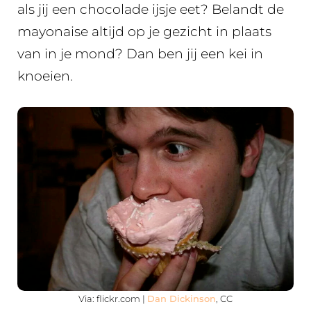
als jij een chocolade ijsje eet? Belandt de
mayonaise altijd op je gezicht in plaats
van in je mond? Dan ben jij een kei in
knoeien.
Via: flickr.com |
Dan Dickinson
, CC