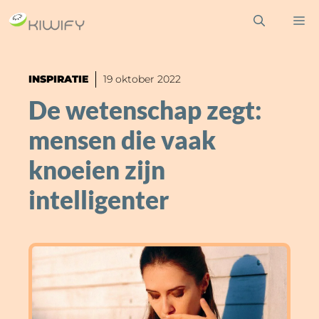
Ga
M
naar
de
inhoud
INSPIRATIE
19 oktober 2022
De wetenschap zegt:
mensen die vaak
knoeien zijn
intelligenter