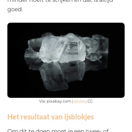
goed.
Via: pixabay.com |
piviso
, CC
Het resultaat van ijsblokjes
Om dit te doen moet je een twee- of