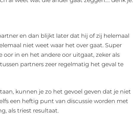
och al weet wat die ander gaat zeggen…. denk je.
partner en dan blijkt later dat hij of zij helemaal
helemaal niet weet waar het over gaat. Super
ne oor in en het andere oor uitgaat, zeker als
t tussen partners zeer regelmatig het geval te
 staan, kunnen je zo het gevoel geven dat je niet
zelfs een heftig punt van discussie worden met
 als triest resultaat.