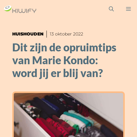
Ga
M
naar
de
inhoud
HUISHOUDEN
13 oktober 2022
Dit zijn de opruimtips
van Marie Kondo:
word jij er blij van?