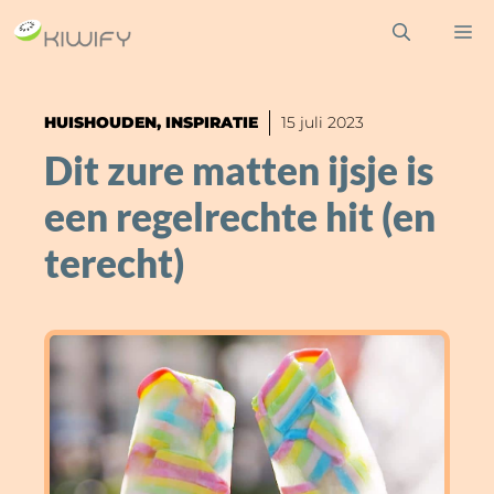
Ga
M
naar
de
inhoud
HUISHOUDEN
,
INSPIRATIE
15 juli 2023
Dit zure matten ijsje is
een regelrechte hit (en
terecht)