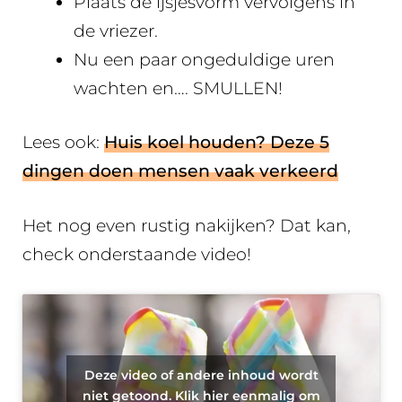
Plaats de ijsjesvorm vervolgens in
de vriezer.
Nu een paar ongeduldige uren
wachten en…. SMULLEN!
Lees ook:
Huis koel houden? Deze 5
dingen doen mensen vaak verkeerd
Het nog even rustig nakijken? Dat kan,
check onderstaande video!
Deze video of andere inhoud wordt
niet getoond. Klik hier eenmalig om