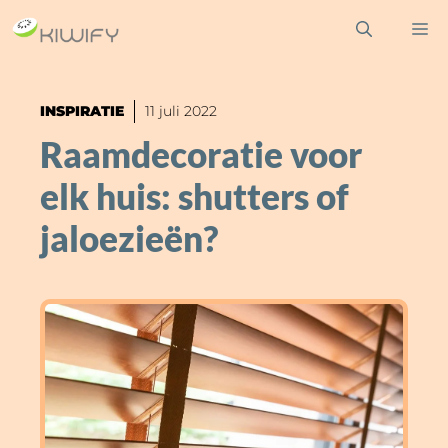
Ga
M
naar
de
inhoud
INSPIRATIE
11 juli 2022
Raamdecoratie voor
elk huis: shutters of
jaloezieën?