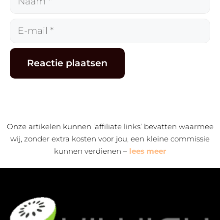
E-
mail
Alternative:
Onze artikelen kunnen ‘affiliate links’ bevatten waarmee
wij, zonder extra kosten voor jou, een kleine commissie
kunnen verdienen –
lees meer