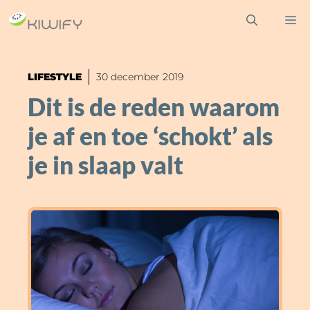
Ga
M
naar
de
inhoud
LIFESTYLE
30 december 2019
Dit is de reden waarom
je af en toe ‘schokt’ als
je in slaap valt