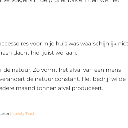
t vervolgens in de prullenbak en zien we niet
cessoires voor in je huis was waarschijnlijk nie
rash dacht hier juist wel aan.
oor de natuur. Zo vormt het afval van een mens
 verandert de natuur constant. Het bedrijf wilde
 iedere maand tonnen afval produceert.
tarter |
Lovely Trash