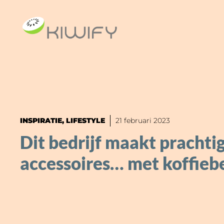
Ga
naar
de
inhoud
INSPIRATIE
,
LIFESTYLE
21 februari 2023
Dit bedrijf maakt prachti
accessoires… met koffieb