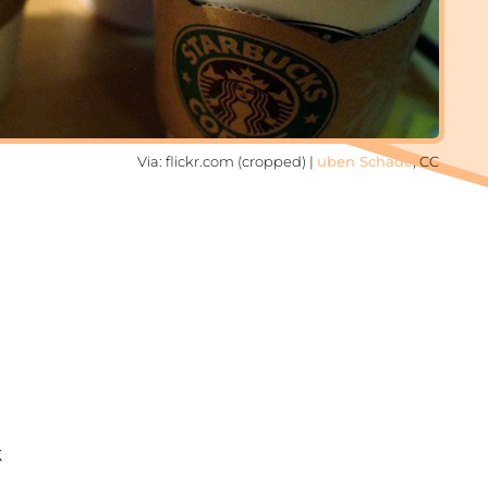
Via: flickr.com (cropped) |
uben Schade
, CC
k