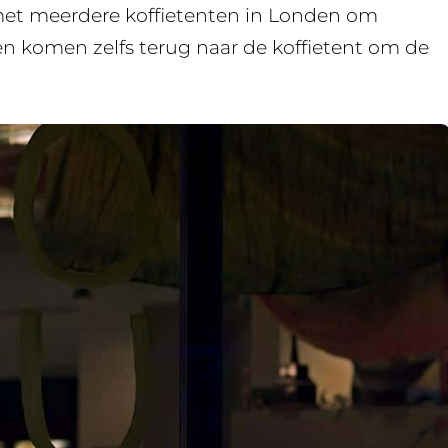
et meerdere koffietenten in Londen om
en komen zelfs terug naar de koffietent om de