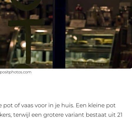
epositphotos.com
 pot of vaas voor in je huis. Een kleine pot
rs, terwijl een grotere variant bestaat uit 21