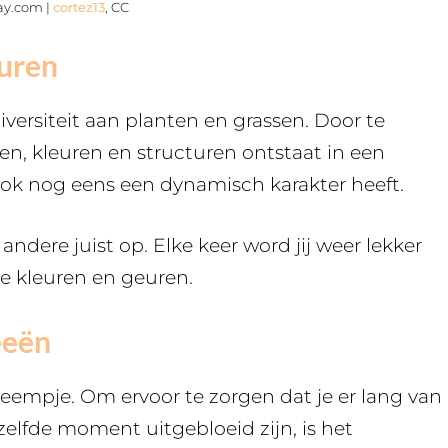
bay.com |
cortez13
, CC
euren
versiteit aan planten en grassen. Door te
n, kleuren en structuren ontstaat in een
ook nog eens een dynamisch karakter heeft.
ndere juist op. Elke keer word jij weer lekker
we kleuren en geuren.
eeën
empje. Om ervoor te zorgen dat je er lang van
zelfde moment uitgebloeid zijn, is het