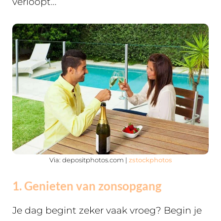
verloopt…
Via: depositphotos.com |
zstockphotos
1. Genieten van zonsopgang
Je dag begint zeker vaak vroeg? Begin je