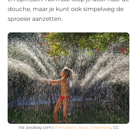
douche, maar je kunt ook simpelweg de
sproeier aanzetten.
Via: pixabay.com |
Almudena_Sanz_Tabernero
, CC