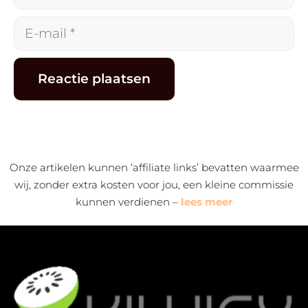
E-
mail
Alternative:
Onze artikelen kunnen ‘affiliate links’ bevatten waarmee
wij, zonder extra kosten voor jou, een kleine commissie
kunnen verdienen –
lees meer