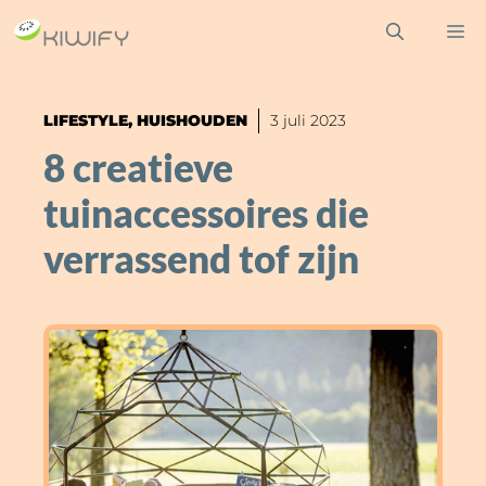
Ga
M
naar
de
inhoud
LIFESTYLE
,
HUISHOUDEN
3 juli 2023
8 creatieve
tuinaccessoires die
verrassend tof zijn