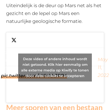
Uiteindelijk is de deur op Mars net als het
gezicht en de lepel op Mars een
natuurlijke geologische formatie.
The “door” on Mars, from a
Deze video of andere inhoud wordt
May
different angle. Looks rather
— Mick West
niet getoond. Klik hier eenmalig om
11,
unimpressive.
alle externe media op Kiwify te tonen
(@MickWest)
2022
pic.twitter.com/uYlnkhJPP4
door deze cookies te accepteren
Meer sporen van een bestaan