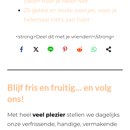
zaken hoor je liever niet
25 gekke en leuke weetjes, waar je
helemaal niets aan hebt
<strong>Deel dit met je vrienden!</strong>
Blijf fris en fruitig… en volg
ons!
Met heel
veel plezier
stellen we dagelijks
onze verfrissende, handige, vermakende