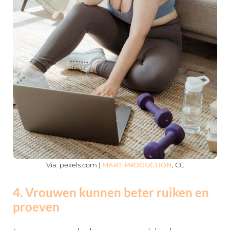
Via: pexels.com |
MART PRODUCTION
, CC
4. Vrouwen kunnen beter ruiken en
proeven