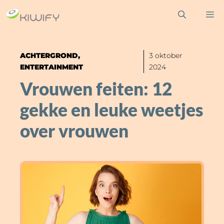
Ga
M
naar
de
inhoud
ACHTERGROND
,
3 oktober
ENTERTAINMENT
2024
Vrouwen feiten: 12
gekke en leuke weetjes
over vrouwen