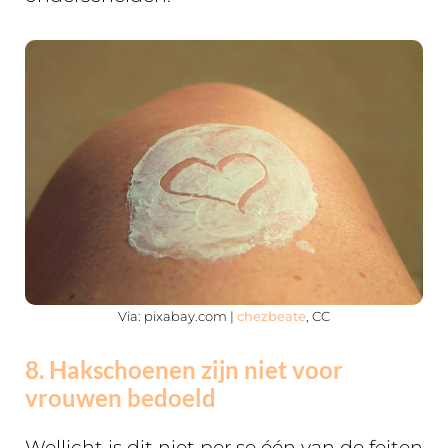
Via: pixabay.com |
chezbeate
, CC
8. Hakschoenen zijn niet voor
vrouwen bedoeld
Wellicht is dit niet per se één van de feiten