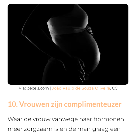
Via: pexels.com |
João Paulo de Souza Oliveira
, CC
10. Vrouwen zijn complimenteuzer
Waar de vrouw vanwege haar hormonen
meer zorgzaam is en de man graag een