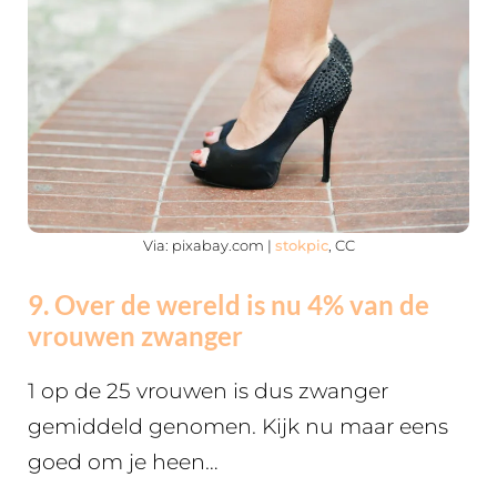
Via: pixabay.com |
stokpic
, CC
9. Over de wereld is nu 4% van de
vrouwen zwanger
1 op de 25 vrouwen is dus zwanger
gemiddeld genomen. Kijk nu maar eens
goed om je heen…