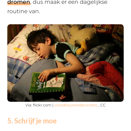
dromen
, dus maak er een dagelijkse
routine van.
Via: flickr.com |
woodleywonderworks
, CC
5. Schrijf je moe