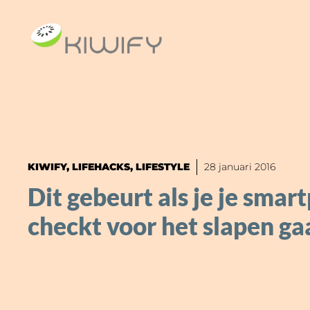
Ga
naar
de
inhoud
KIWIFY
,
LIFEHACKS
,
LIFESTYLE
28 januari 2016
Dit gebeurt als je je smar
checkt voor het slapen ga