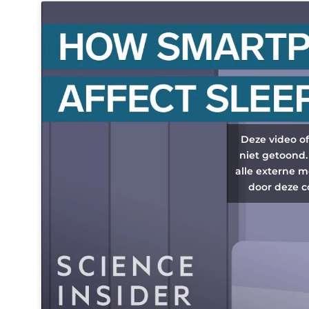
Deze video o
niet getoond.
alle externe m
door deze c