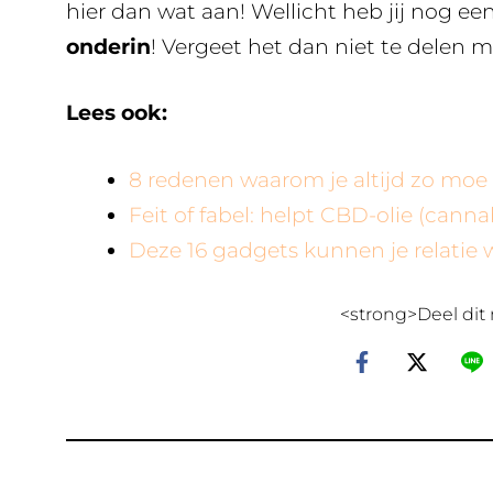
hier dan wat aan! Wellicht heb jij nog ee
onderin
! Vergeet het dan niet te delen m
Lees ook:
8 redenen waarom je altijd zo moe
Feit of fabel: helpt CBD-olie (canna
Deze 16 gadgets kunnen je relatie 
<strong>Deel dit 