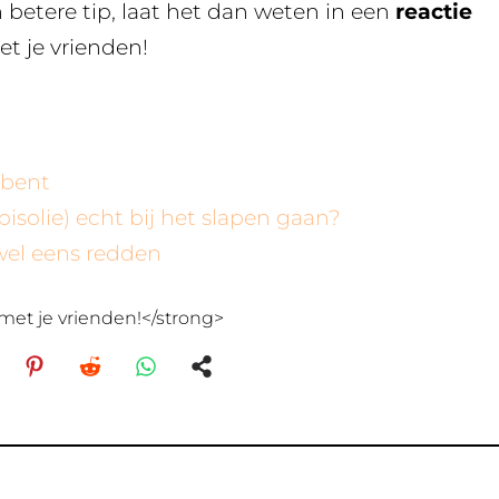
n betere tip, laat het dan weten in een
reactie
et je vrienden!
 bent
bisolie) echt bij het slapen gaan?
wel eens redden
met je vrienden!</strong>