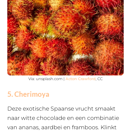
Via: unsplash.com |
Acton Crawford
, CC
5. Cherimoya
Deze exotische Spaanse vrucht smaakt
naar witte chocolade en een combinatie
van ananas, aardbei en framboos. Klinkt