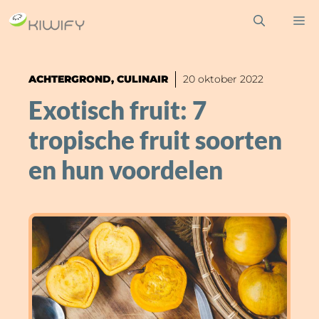
Ga
M
naar
de
inhoud
ACHTERGROND
,
CULINAIR
20 oktober 2022
Exotisch fruit: 7
tropische fruit soorten
en hun voordelen