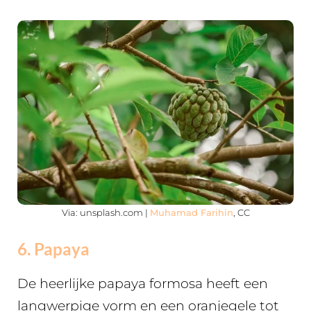
Via: unsplash.com |
Muhamad Farihin
, CC
6. Papaya
De heerlijke papaya formosa heeft een
langwerpige vorm en een oranjegele tot