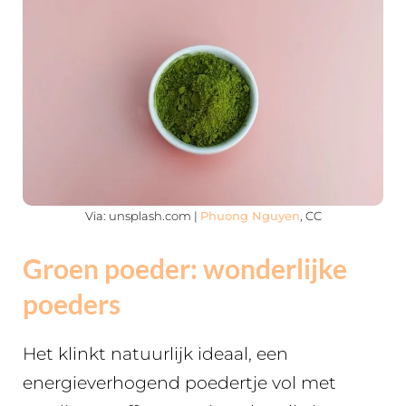
Via: unsplash.com |
Phuong Nguyen
, CC
Groen poeder: wonderlijke
poeders
Het klinkt natuurlijk ideaal, een
energieverhogend poedertje vol met