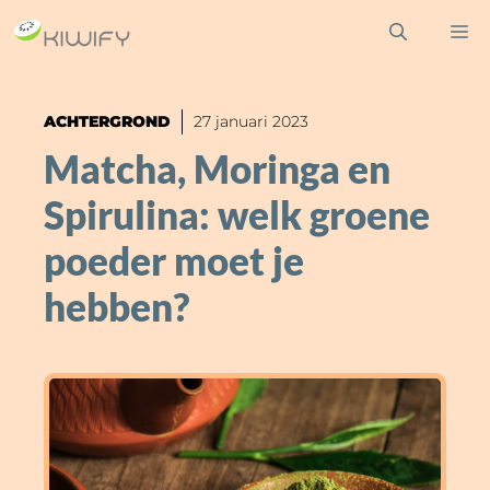
Ga
M
naar
de
inhoud
ACHTERGROND
27 januari 2023
Matcha, Moringa en
Spirulina: welk groene
poeder moet je
hebben?