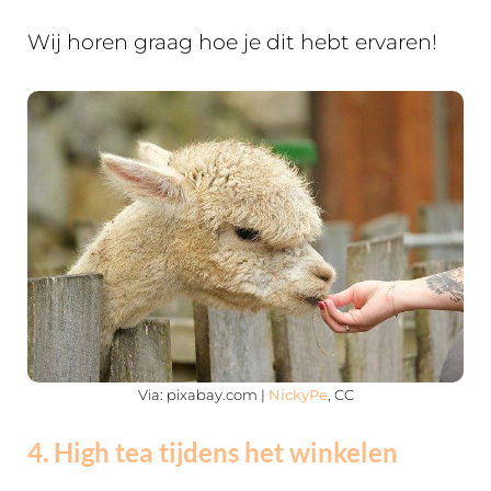
Wij horen graag hoe je dit hebt ervaren!
Via: pixabay.com |
NickyPe
, CC
4. High tea tijdens het winkelen