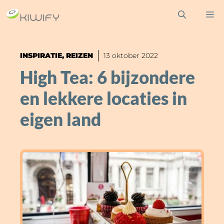
Ga
M
naar
de
inhoud
INSPIRATIE
,
REIZEN
13 oktober 2022
High Tea: 6 bijzondere
en lekkere locaties in
eigen land