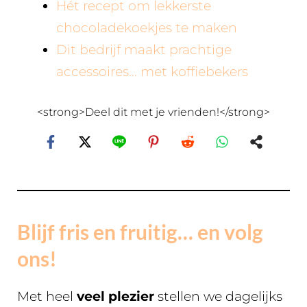
Hét recept om lekkerste
chocoladekoekjes te maken
Dit bedrijf maakt prachtige
accessoires… met koffiebekers
<strong>Deel dit met je vrienden!</strong>
Blijf fris en fruitig… en volg
ons!
Met heel
veel plezier
stellen we dagelijks