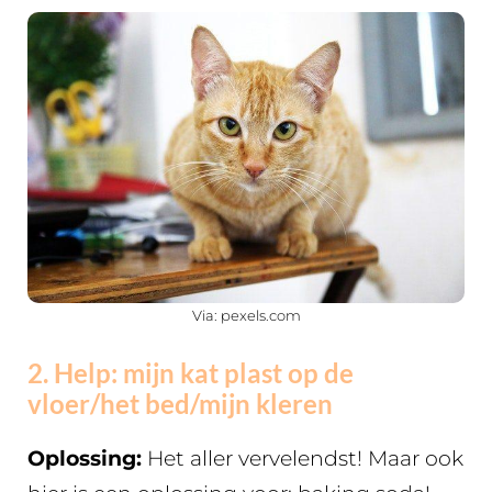
Via: pexels.com
2. Help: mijn kat plast op de
vloer/het bed/mijn kleren
Oplossing:
Het aller vervelendst! Maar ook