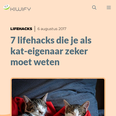
Ga
M
naar
de
inhoud
LIFEHACKS
6 augustus 2017
7 lifehacks die je als
kat-eigenaar zeker
moet weten