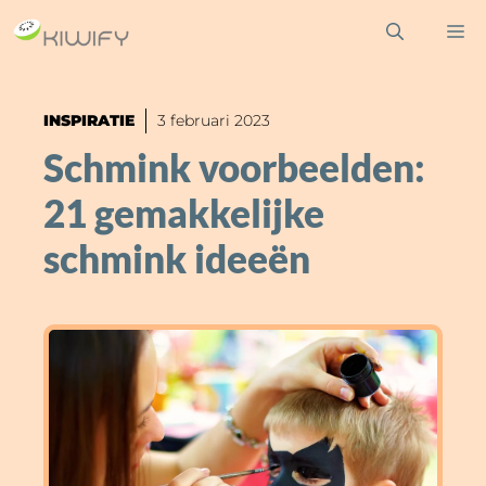
Ga
M
naar
de
inhoud
INSPIRATIE
3 februari 2023
Schmink voorbeelden:
21 gemakkelijke
schmink ideeën