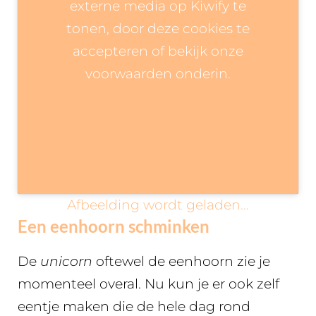
externe media op Kiwify te
tonen, door deze cookies te
accepteren of bekijk onze
voorwaarden onderin.
Afbeelding wordt geladen…
Een eenhoorn schminken
De
unicorn
oftewel de eenhoorn zie je
momenteel overal. Nu kun je er ook zelf
eentje maken die de hele dag rond