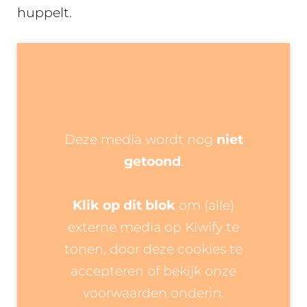
huppelt.
Deze media wordt nog
niet
getoond
.
Klik op dit blok
om (alle)
externe media op Kiwify te
tonen, door deze cookies te
accepteren of bekijk onze
voorwaarden onderin.