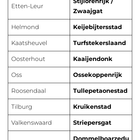
Stijlorenrijk /
Etten-Leur
Zwaajgat
Helmond
Keijebijtersstad
Kaatsheuvel
Turfstekerslaand
Oosterhout
Kaaijendonk
Oss
Ossekoppenrijk
Roosendaal
Tullepetaonestad
Tilburg
Kruikenstad
Valkenswaard
Striepersgat
Dommelboarzedu