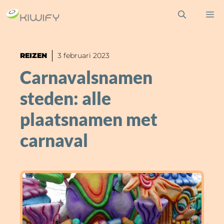
Ga
M
naar
de
inhoud
REIZEN
3 februari 2023
Carnavalsnamen
steden: alle
plaatsnamen met
carnaval