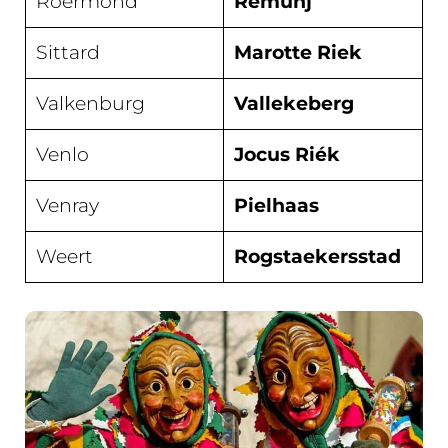
Roermond
Remunj
Sittard
Marotte Riek
Valkenburg
Vallekeberg
Venlo
Jocus Riék
Venray
Pielhaas
Weert
Rogstaekersstad