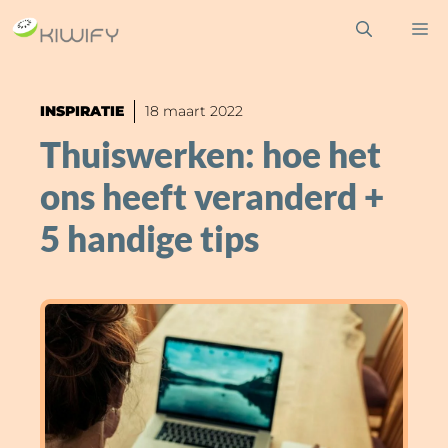
Ga
M
naar
de
inhoud
INSPIRATIE
18 maart 2022
Thuiswerken: hoe het
ons heeft veranderd +
5 handige tips