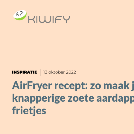
Ga
naar
de
inhoud
INSPIRATIE
13 oktober 2022
AirFryer recept: zo maak 
knapperige zoete aardapp
frietjes