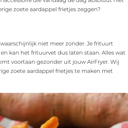
enaccessoire die vandaag de dag absoluut niet
ige zoete aardappel frietjes zeggen?
aarschijnlijk niet meer zonder. Je frituurt
n kan het frituurvet dus laten staan. Alles wat
komt voortaan gezonder uit jouw AirFryer. Wij
ige zoete aardappel frietjes te maken met