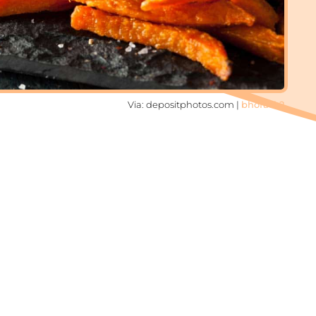
Via: depositphotos.com |
bhofack2