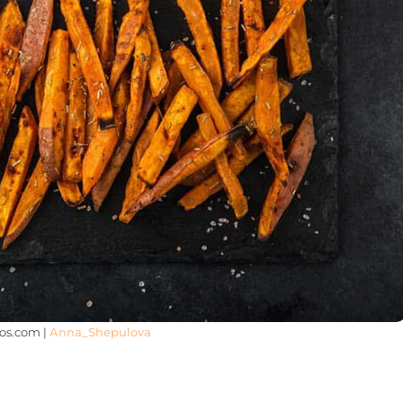
tos.com |
Anna_Shepulova