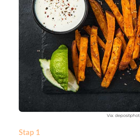
Via: depositpho
Stap 1