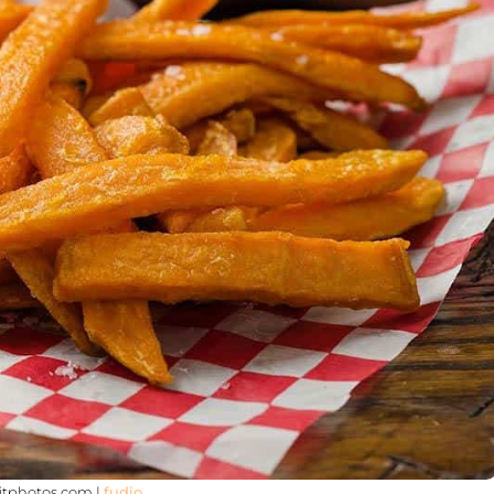
sitphotos.com |
fudio