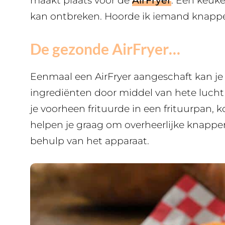
maakt plaats voor de
AirFryer
. Een keuk
kan ontbreken. Hoorde ik iemand knapper
De gezonde AirFryer…
Eenmaal een AirFryer aangeschaft kan je w
ingrediënten door middel van hete lucht e
je voorheen frituurde in een frituurpan, 
helpen je graag om overheerlijke knapper
behulp van het apparaat.