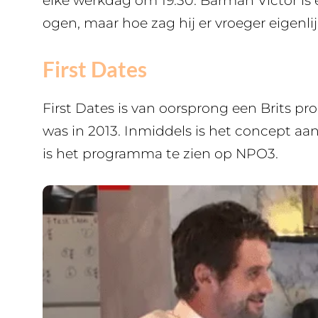
elke werkdag om 19.30. Barman Victor is 
ogen, maar hoe zag hij er vroeger eigenlij
First Dates
First Dates is van oorsprong een Brits pr
was in 2013. Inmiddels is het concept aa
is het programma te zien op NPO3.