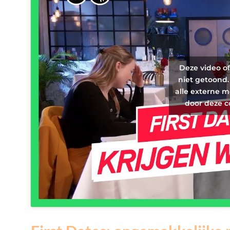
Deze video o
niet getoond.
alle externe m
door deze c