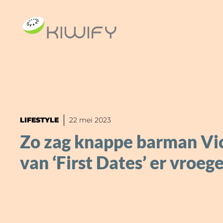
Ga
naar
de
inhoud
LIFESTYLE
22 mei 2023
Zo zag knappe barman Vi
van ‘First Dates’ er vroege