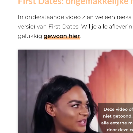
First Dates: ongemakkelijk
In onderstaande video zien we een reek
versie) van First Dates. Wil je alle afleve
gelukkig
gewoon hier
.
Deze video o
niet getoond.
alle externe m
door deze c