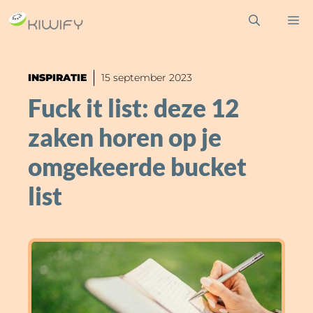
Ga
M
naar
de
inhoud
INSPIRATIE
15 september 2023
Fuck it list: deze 12
zaken horen op je
omgekeerde bucket
list